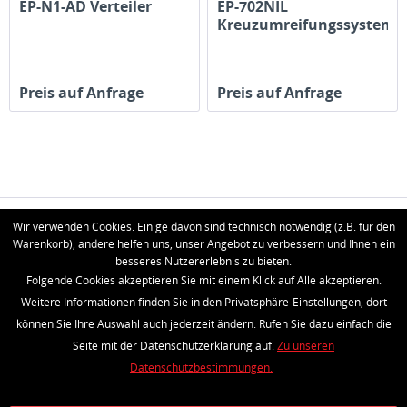
EP-N1-AD Verteiler
EP-702NIL
Kreuzumreifungssystem
Preis auf Anfrage
Preis auf Anfrage
HOTLINE
Wir verwenden Cookies. Einige davon sind technisch notwendig (z.B. für den
Warenkorb), andere helfen uns, unser Angebot zu verbessern und Ihnen ein
SERVICE
besseres Nutzererlebnis zu bieten.
Folgende Cookies akzeptieren Sie mit einem Klick auf Alle akzeptieren.
Informationen
Weitere Informationen finden Sie in den Privatsphäre-Einstellungen, dort
können Sie Ihre Auswahl auch jederzeit ändern. Rufen Sie dazu einfach die
Newsletter
Seite mit der Datenschutzerklärung auf.
Zu unseren
Datenschutzbestimmungen.
Batterieentsorgung
Händler-Login