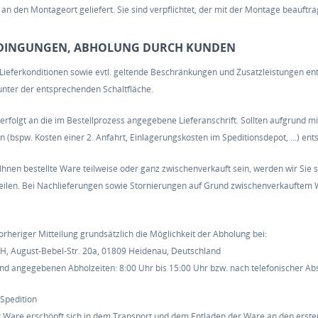
 an den Montageort geliefert. Sie sind verpflichtet, der mit der Montage beau
BEDINGUNGEN, ABHOLUNG DURCH KUNDEN
 Lieferkonditionen sowie evtl. geltende Beschränkungen und Zusatzleistungen e
nter der entsprechenden Schaltfläche.
g erfolgt an die im Bestellprozess angegebene Lieferanschrift. Sollten aufgrund
n (bspw. Kosten einer 2. Anfahrt, Einlagerungskosten im Speditionsdepot, ...) en
n Ihnen bestellte Ware teilweise oder ganz zwischenverkauft sein, werden wir Si
teilen. Bei Nachlieferungen sowie Stornierungen auf Grund zwischenverkauftem 
rheriger Mitteilung grundsätzlich die Möglichkeit der Abholung bei:
, August-Bebel-Str. 20a, 01809 Heidenau, Deutschland
nd angegebenen Abholzeiten: 8:00 Uhr bis 15:00 Uhr bzw. nach telefonischer Ab
 Spedition
r Ware erschöpft sich in dem Transport und dem Entladen der Ware an den ersten 