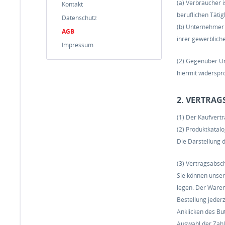
(a) Verbraucher 
Kontakt
beruflichen Täti
Datenschutz
(b) Unternehmer i
AGB
ihrer gewerbliche
Impressum
(2) Gegenüber U
hiermit widerspr
2. VERTRA
(1) Der Kaufver
(2) Produktkatal
Die Darstellung d
(3) Vertragsabs
Sie können unser
legen. Der Waren
Bestellung jeder
Anklicken des Bu
Auswahl der Zahl