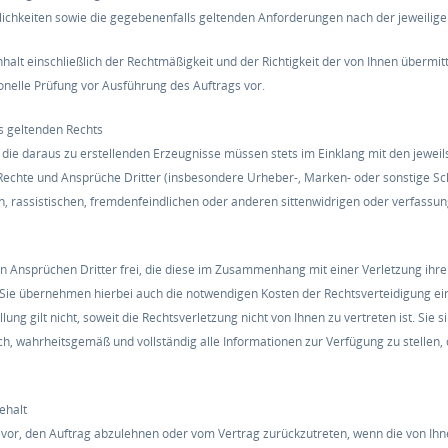
ichkeiten sowie die gegebenenfalls geltenden Anforderungen nach der jeweilig
Inhalt einschließlich der Rechtmäßigkeit und der Richtigkeit der von Ihnen übermi
ionelle Prüfung vor Ausführung des Auftrags vor.
es geltenden Rechts
e die daraus zu erstellenden Erzeugnisse müssen stets im Einklang mit den jewe
 Rechte und Ansprüche Dritter (insbesondere Urheber-, Marken- oder sonstige Sc
n, rassistischen, fremdenfeindlichen oder anderen sittenwidrigen oder verfassu
von Ansprüchen Dritter frei, die diese im Zusammenhang mit einer Verletzung ih
ie übernehmen hierbei auch die notwendigen Kosten der Rechtsverteidigung einsc
llung gilt nicht, soweit die Rechtsverletzung nicht von Ihnen zu vertreten ist. Sie
ch, wahrheitsgemäß und vollständig alle Informationen zur Verfügung zu stellen,
behalt
 vor, den Auftrag abzulehnen oder vom Vertrag zurückzutreten, wenn die von Ihn