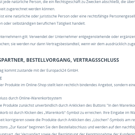
ist jede natürliche Person, die ein Rechtsgeschäft zu Zwecken abschließt, die üb
gkeit zugerechnet werden können.
st eine natürliche oder juristische Person oder eine rechtsfähige Personengesel
n oder selbständigen beruflichen Tätigkeit handelt.
nternehmern gilt: Verwendet der Unternehmer entgegenstehende oder ergänzen
ochen; sie werden nur dann Vertragsbestandteil, wenn wir dem ausdrücklich zu
GSPARTNER, BESTELLVORGANG, VERTRAGSSCHLUSS
trag kommt zustande mit der Europack24 GmbH.
og
er Produkte im Online-Shop stellt kein rechtlich bindendes Angebot, sondern ein
chluss durch Online-Warenkorbsystem
e Produkte zunächst unverbindlich durch Anklicken des Buttons "In den Warenk
korb ist durch Klicken des „Warenkorb"-Symbol zu erreichen. Ihre Eingabe im W
zeit korrigieren sowie die Produkte durch Anklicken des „Löschen"-Symbols am 
ttons „Zur Kasse“ beginnen Sie den Bestellabschluss und werden auf den nachfol
ungsart, der Versandart sowie der Bestätigung der Kenntnisnahme der Kundeninf