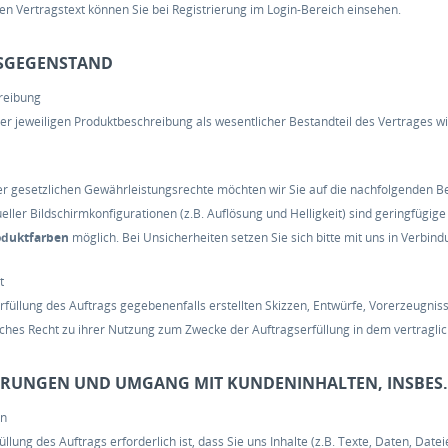
Den Vertragstext können Sie bei Registrierung im Login-Bereich einsehen.
GSGEGENSTAND
reibung
der jeweiligen Produktbeschreibung als wesentlicher Bestandteil des Vertrages w
r gesetzlichen Gewährleistungsrechte möchten wir Sie auf die nachfolgenden B
ueller Bildschirmkonfigurationen (z.B. Auflösung und Helligkeit) sind geringfüg
oduktfarben
möglich. Bei Unsicherheiten setzen Sie sich bitte mit uns in Verbind
t
rfüllung des Auftrags gegebenenfalls erstellten Skizzen, Entwürfe, Vorerzeugniss
liches Recht zu ihrer Nutzung zum Zwecke der Auftragserfüllung in dem vertragli
ERUNGEN UND UMGANG MIT KUNDENINHALTEN, INSBES
en
füllung des Auftrags erforderlich ist, dass Sie uns Inhalte (z.B. Texte, Daten, Date