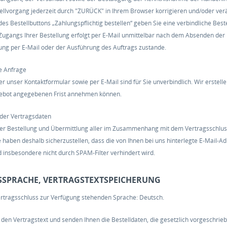
llvorgang jederzeit durch "ZURÜCK" in Ihrem Browser korrigieren und/oder ver
des Bestellbuttons „Zahlungspflichtig bestellen“ geben Sie eine verbindliche Be
Zugangs Ihrer Bestellung erfolgt per E-Mail unmittelbar nach dem Absenden der
ung per E-Mail oder der Ausführung des Auftrags zustande.
he Anfrage
r unser Kontaktformular sowie per E-Mail sind für Sie unverbindlich. Wir erstell
gebot angegebenen Frist annehmen können.
 der Vertragsdaten
er Bestellung und Übermittlung aller im Zusammenhang mit dem Vertragsschluss 
e haben deshalb sicherzustellen, dass die von Ihnen bei uns hinterlegte E-Mail-A
d insbesondere nicht durch SPAM-Filter verhindert wird.
GSSPRACHE, VERTRAGSTEXTSPEICHERUNG
Vertragsschluss zur Verfügung stehenden Sprache: Deutsch.
n den Vertragstext und senden Ihnen die Bestelldaten, die gesetzlich vorgeschr