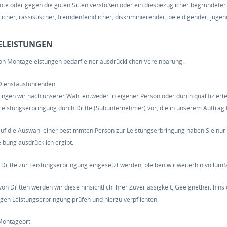
ote oder gegen die guten Sitten verstoßen oder ein diesbezüglicher begründeter 
icher, rassistischer, fremdenfeindlicher, diskriminierender, beleidigender, jug
ELEISTUNGEN
on Montageleistungen bedarf einer ausdrücklichen Vereinbarung.
 Dienstausführenden
ringen wir nach unserer Wahl entweder in eigener Person oder durch qualifiziert
 Leistungserbringung durch Dritte (Subunternehmer) vor, die in unserem Auftrag 
uf die Auswahl einer bestimmten Person zur Leistungserbringung haben Sie nur d
ibung ausdrücklich ergibt.
ritte zur Leistungserbringung eingesetzt werden, bleiben wir weiterhin vollumfä
on Dritten werden wir diese hinsichtlich ihrer Zuverlässigkeit, Geeignetheit hins
gen Leistungserbringung prüfen und hierzu verpflichten.
Montageort