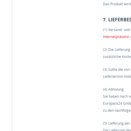
Das Produkt wird
7. LIEFER
(1) Versand- und
Internetpräsenz
u
(2) Die Lieferun
zusätzliche Koste
(3) Sollte die vo
Liefertermin mit
(4) Abholung
Sie haben nach vo
Europack24 GmbH
zu den nachfolge
(5) Lieferung per
Die Lieferung de