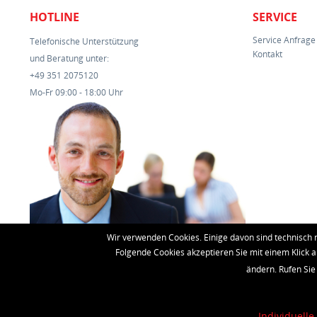
HOTLINE
SERVICE
Service Anfrage
Telefonische Unterstützung
Kontakt
und Beratung unter:
+49 351 2075120
Mo-Fr 09:00 - 18:00 Uhr
Wir verwenden Cookies. Einige davon sind technisch 
Folgende Cookies akzeptieren Sie mit einem Klick a
ändern. Rufen Sie
Individuelle