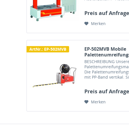
nach Bandstau • Bockro
Preis auf Anfrag
Merken
EP-502MVB Mobile
ArtNr.: EP-502MVB
Palettenumreifung
BESCHREIBUNG Unsere 
Palettenumreifungsmas
Die Palettenumreifung
mit PP-Band vertikal. S
einfache und genaue E
Preis auf Anfrag
Merken