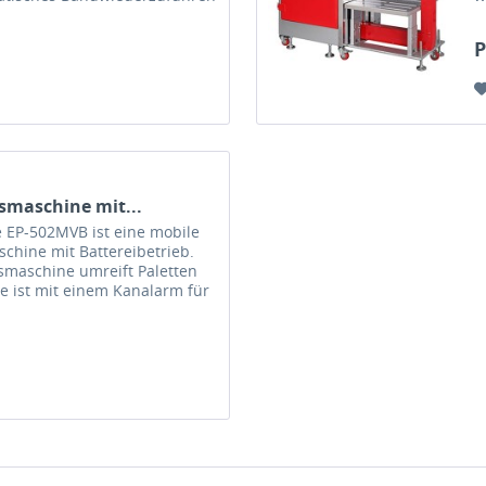
llen mit Bremse •...
d
e
P
smaschine mit...
EP-502MVB ist eine mobile
chine mit Battereibetrieb.
smaschine umreift Paletten
ie ist mit einem Kanalarm für
inführung des Bandes...
e