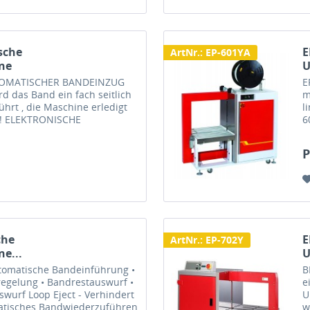
sche
E
ArtNr.: EP-601YA
ne
U
OMATISCHER BANDEINZUG
E
d das Band ein fach seitlich
m
ührt , die Maschine erledigt
l
in! ELEKTRONISCHE
6
UNG Die wichtigsten
a
e
P
che
E
ArtNr.: EP-702Y
e...
U
omatische Bandeinführung •
B
regelung • Bandrestauswurf •
e
wurf Loop Eject - Verhindert
U
omatisches Bandwiederzuführen
w