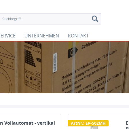
SERVICE
UNTERNEHMEN
KONTAKT
n Vollautomat - vertikal
E
ArtNr.: EP-502MH
P