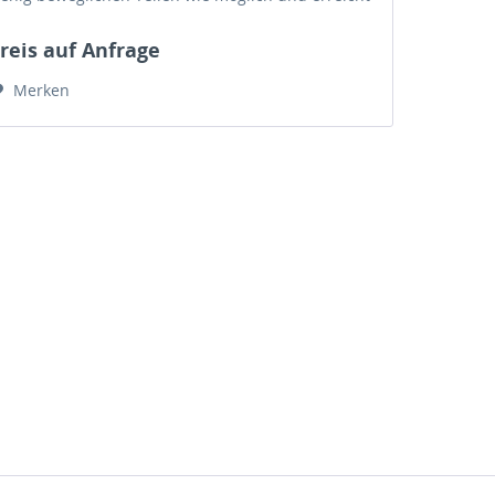
eshalb eine Geschwindigkeit von bis zu 60...
reis auf Anfrage
Merken