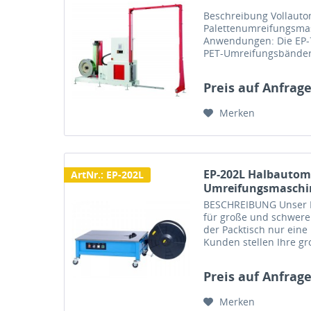
Beschreibung Vollauto
Palettenumreifungsmasc
Anwendungen: Die EP-
PET-Umreifungsbänder
und sorgt für stabile, 
im End-of-Line....
Preis auf Anfrag
Merken
EP-202L Halbautom
ArtNr.: EP-202L
Umreifungsmaschi
BESCHREIBUNG Unser H
für große und schwere 
der Packtisch nur ein
Kunden stellen Ihre g
Packtisch und können
oben...
Preis auf Anfrag
Merken