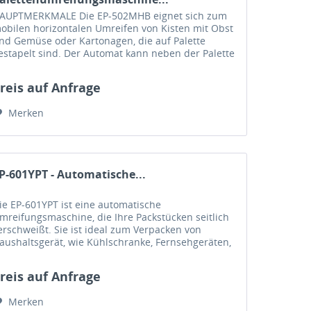
AUPTMERKMALE Die EP-502MHB eignet sich zum
obilen horizontalen Umreifen von Kisten mit Obst
nd Gemüse oder Kartonagen, die auf Palette
estapelt sind. Der Automat kann neben der Palette
eicht rangiert werden. Die EP-502MHB ist eine...
reis auf Anfrage
Merken
P-601YPT - Automatische...
ie EP-601YPT ist eine automatische
mreifungsmaschine, die Ihre Packstücken seitlich
erschweißt. Sie ist ideal zum Verpacken von
aushaltsgerät, wie Kühlschranke, Fernsehgeräten,
aschmaschinen usw.. HAUPTMERKMALE
LEKTRONISCHE...
reis auf Anfrage
Merken