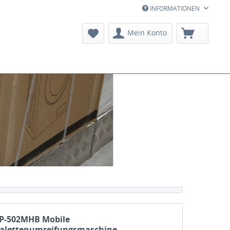
INFORMATIONEN
Mein Konto
P-502MHB Mobile
alettenumreifungsmaschine...