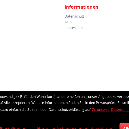
Informationen
Datenschutz
AGB
Impressum
notwendig (z.B. für den Warenkorb), andere helfen uns, unser Angebot zu verbess
uf Alle akzeptieren. Weitere Informationen finden Sie in den Privatsphäre-Einstel
 dazu einfach die Seite mit der Datenschutzerklärung auf.
Zu unseren Datenschu
 Einstellungen
Nur technisch notwendige akzeptieren
Al