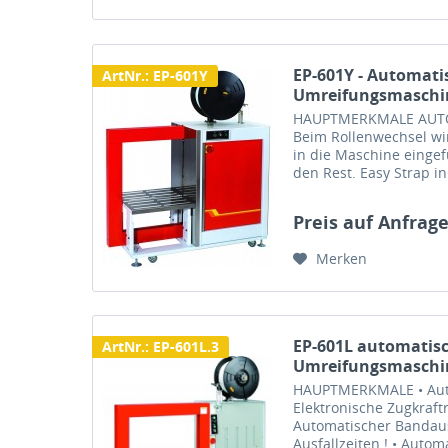
EP-601Y - Automati
ArtNr.: EP-601Y
Umreifungsmaschi
HAUPTMERKMALE AUT
Beim Rollenwechsel wir
in die Maschine eingef
den Rest. Easy Strap 
BANDSPANNUNGSREGEL
Funktionen können...
Preis auf Anfrag
Merken
EP-601L automatis
ArtNr.: EP-601L.3
Umreifungsmaschin
HAUPTMERKMALE • Aut
Elektronische Zugkraft
Automatischer Bandaus
Ausfallzeiten ! • Aut