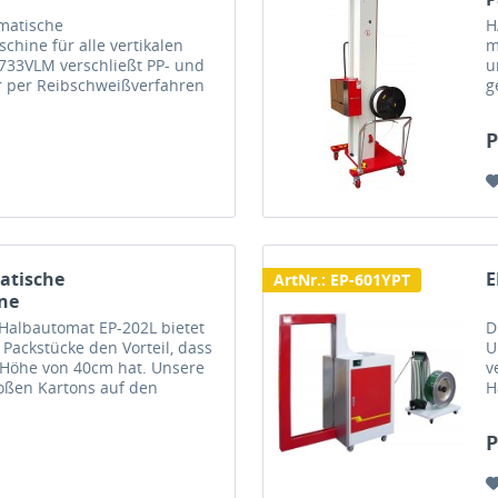
matische
H
hine für alle vertikalen
m
733VLM verschließt PP- und
u
 per Reibschweißverfahren
g
transportfeste Ladeeinheiten
l
e
P
atische
E
ArtNr.: EP-601YPT
ne
albautomat EP-202L bietet
D
Packstücke den Vorteil, dass
U
e Höhe von 40cm hat. Unsere
v
roßen Kartons auf den
H
 den Karton bequem von
W
E
e
P