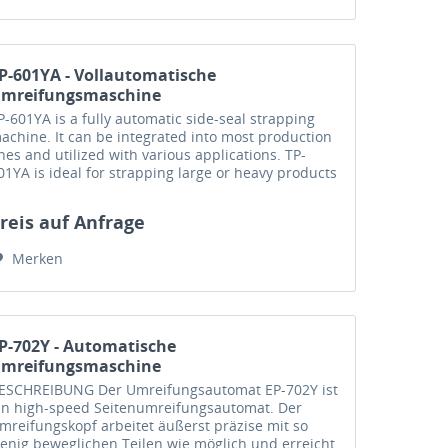
P-601YA - Vollautomatische
mreifungsmaschine
P-601YA is a fully automatic side-seal strapping
achine. It can be integrated into most production
ines and utilized with various applications. TP-
01YA is ideal for strapping large or heavy products
nd household appliances. With...
reis auf Anfrage
Merken
P-702Y - Automatische
mreifungsmaschine
ESCHREIBUNG Der Umreifungsautomat EP-702Y ist
in high-speed Seitenumreifungsautomat. Der
mreifungskopf arbeitet äußerst präzise mit so
enig beweglichen Teilen wie möglich und erreicht