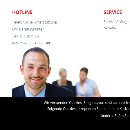
HOTLINE
SERVICE
Service Anfrage
Telefonische Unterstützung
Kontakt
und Beratung unter:
+49 351 2075120
Mo-Fr 09:00 - 18:00 Uhr
Wir verwenden Cookies. Einige davon sind technisch 
Folgende Cookies akzeptieren Sie mit einem Klick a
ändern. Rufen Sie