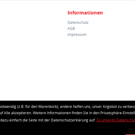
Informationen
Datenschutz
AGB
Impressum
notwendig (z.B. für den Warenkorb), andere helfen uns, unser Angebot zu verbess
uf Alle akzeptieren. Weitere Informationen finden Sie in den Privatsphäre-Einstel
 dazu einfach die Seite mit der Datenschutzerklärung auf.
Zu unseren Datenschu