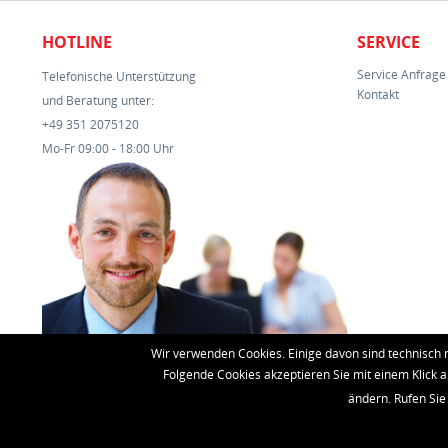
HOTLINE
SERVICE
Service Anfrage
Telefonische Unterstützung
Kontakt
und Beratung unter:
+49 351 2075120
Mo-Fr 09:00 - 18:00 Uhr
Wir verwenden Cookies. Einige davon sind technisch 
Folgende Cookies akzeptieren Sie mit einem Klick a
ändern. Rufen Sie