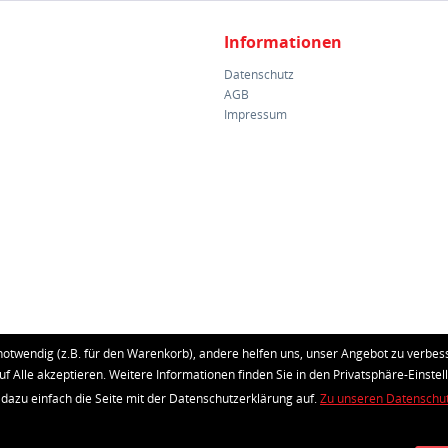
Informationen
Datenschutz
AGB
Impressum
notwendig (z.B. für den Warenkorb), andere helfen uns, unser Angebot zu verbess
uf Alle akzeptieren. Weitere Informationen finden Sie in den Privatsphäre-Einstel
 dazu einfach die Seite mit der Datenschutzerklärung auf.
Zu unseren Datenschu