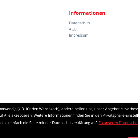
Informationen
Datenschutz
AGB
Impressum
notwendig (z.B. für den Warenkorb), andere helfen uns, unser Angebot zu verbess
uf Alle akzeptieren. Weitere Informationen finden Sie in den Privatsphäre-Einstel
 dazu einfach die Seite mit der Datenschutzerklärung auf.
Zu unseren Datenschu