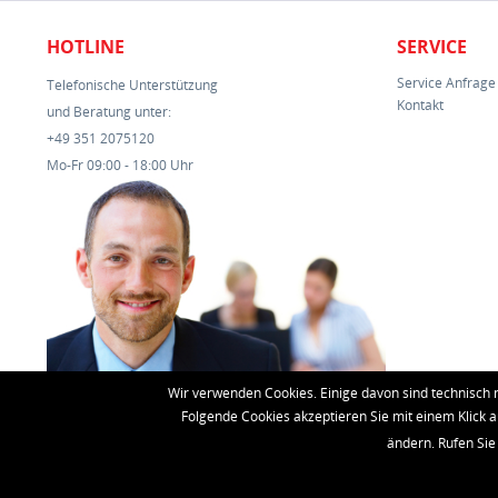
HOTLINE
SERVICE
Service Anfrage
Telefonische Unterstützung
Kontakt
und Beratung unter:
+49 351 2075120
Mo-Fr 09:00 - 18:00 Uhr
Wir verwenden Cookies. Einige davon sind technisch 
Folgende Cookies akzeptieren Sie mit einem Klick a
ändern. Rufen Sie